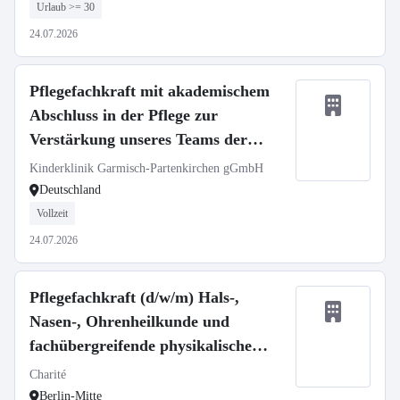
Urlaub >= 30
24.07.2026
Pflegefachkraft mit akademischem
Abschluss in der Pflege zur
Verstärkung unseres Teams der
Zentralen Praxisanleitung (m/w/d)
Kinderklinik Garmisch-Partenkirchen gGmbH
Deutschland
Vollzeit
24.07.2026
Pflegefachkraft (d/w/m) Hals-,
Nasen-, Ohrenheilkunde und
fachübergreifende physikalische
Frührehabilitation
Charité
Berlin-Mitte