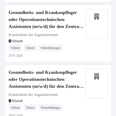
Gesundheits- und Krankenpfleger
oder Operationstechnischen
Assistenten (m/w/d) für den Zentral
OP - Neuaufbau unserer Spätdienste
Krankenhaus der Augustinerinnen
Altstadt
Vollzeit
Teilzeit
Weiterbildungen
28.07.2026
Gesundheits- und Krankenpfleger
oder Operationstechnischen
Assistenten (m/w/d) für den Zentral
OP - Neuaufbau unserer Flexidienste
Krankenhaus der Augustinerinnen
Altstadt
Vollzeit
Teilzeit
Weiterbildungen
28.07.2026