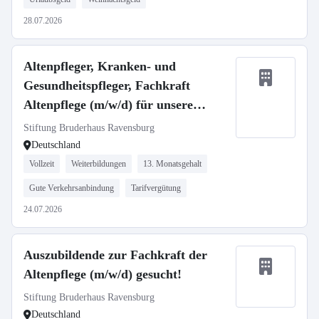
28.07.2026
Altenpfleger, Kranken- und
Gesundheitspfleger, Fachkraft
Altenpflege (m/w/d) für unsere
Häuser in Ravensburg und
Stiftung Bruderhaus Ravensburg
Oberhofen gesucht!
Deutschland
Vollzeit
Weiterbildungen
13. Monatsgehalt
Gute Verkehrsanbindung
Tarifvergütung
24.07.2026
Auszubildende zur Fachkraft der
Altenpflege (m/w/d) gesucht!
Stiftung Bruderhaus Ravensburg
Deutschland