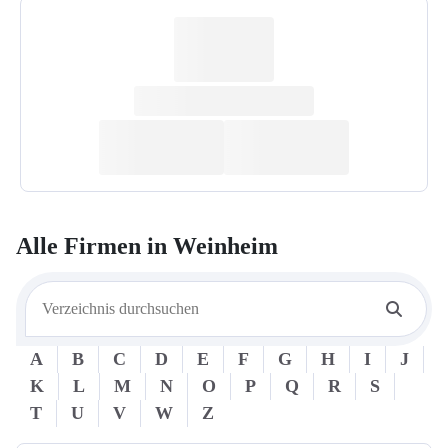
Alle Firmen in
Weinheim
A
B
C
D
E
F
G
H
I
J
K
L
M
N
O
P
Q
R
S
T
U
V
W
Z