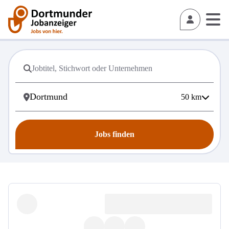
50
km
Jobs finden