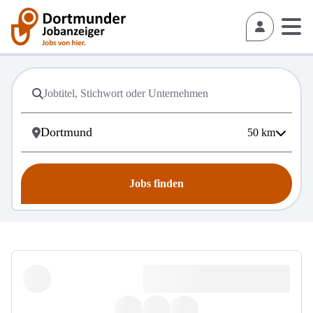
50
km
Jobs finden