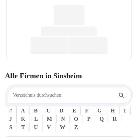
Alle Firmen in
Sinsheim
#
A
B
C
D
E
F
G
H
I
J
K
L
M
N
O
P
Q
R
S
T
U
V
W
Z