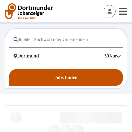
50
km
Jobs finden