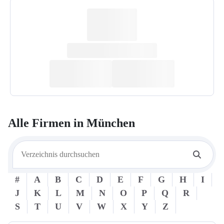
Alle Firmen in
München
#
A
B
C
D
E
F
G
H
I
J
K
L
M
N
O
P
Q
R
S
T
U
V
W
X
Y
Z