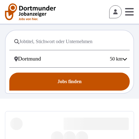
50
km
Jobs finden