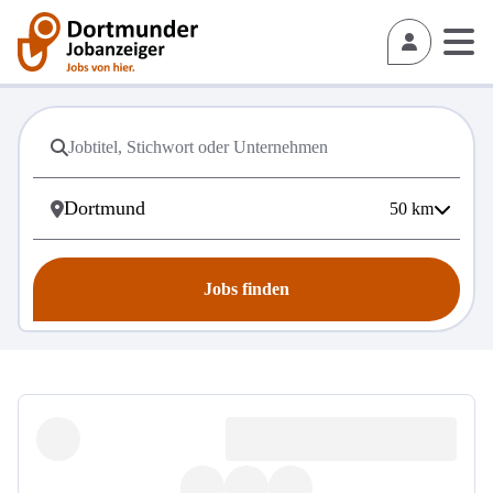
50
km
Jobs finden