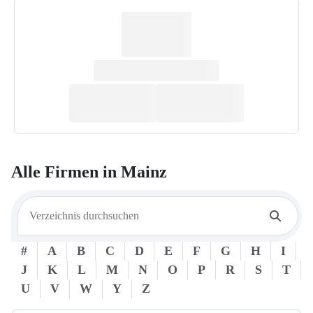
Alle Firmen in
Mainz
#
A
B
C
D
E
F
G
H
I
J
K
L
M
N
O
P
R
S
T
U
V
W
Y
Z