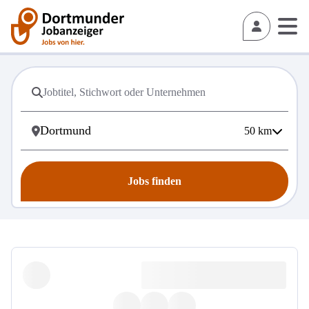
50
km
Jobs finden