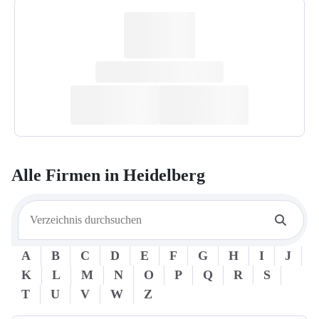
Alle Firmen in
Heidelberg
A
B
C
D
E
F
G
H
I
J
K
L
M
N
O
P
Q
R
S
T
U
V
W
Z