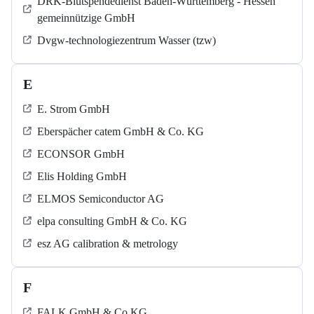
DRK-Blutspendedienst Baden-Württemberg - Hessen
gemeinnützige GmbH
Dvgw-technologiezentrum Wasser (tzw)
E
E. Strom GmbH
Eberspächer catem GmbH & Co. KG
ECONSOR GmbH
Elis Holding GmbH
ELMOS Semiconductor AG
elpa consulting GmbH & Co. KG
esz AG calibration & metrology
F
FALK GmbH & Co KG