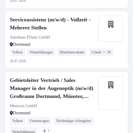
28.07.2026
Serviceassistenz (m/w/d) - Vollzeit -
Mehrere Stellen
Autohaus Pflanz GmbH
Dortmund
Vollzeit
Weiterbildungen
Mitarbeiterrabatte
Urlaub >= 30
28.07.2026
Gebietsleiter Vertrieb / Sales
Manager in der Augenoptik (m/w/d)
Großraum Dortmund, Münster,
Wuppertal, Duisburg, Bochum
Menicon GmbH
Dortmund
Vollzeit
Firmenwagen
Nachhaltiger Arbeitgeber
7
Weiterbildungen