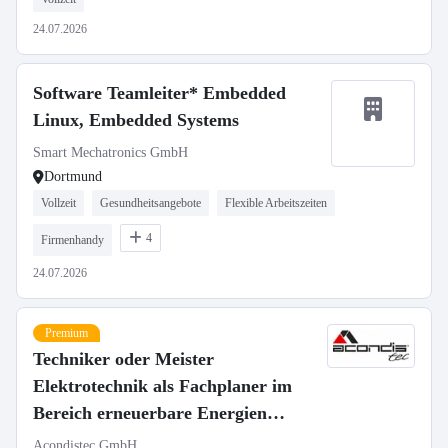
24.07.2026
Software Teamleiter* Embedded
Linux, Embedded Systems
Smart Mechatronics GmbH
Dortmund
Vollzeit
Gesundheitsangebote
Flexible Arbeitszeiten
4
Firmenhandy
24.07.2026
Premium
Techniker oder Meister
Elektrotechnik als Fachplaner im
Bereich erneuerbare Energien
(m/w/d)
Acondistec GmbH