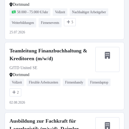
Dortmund
58.000 - 75.000 €/Jahr
Vollzeit
Nachhaltiger Arbeitgeber
5
Weiterbildungen
Firmenevents
25.07.2026
Teamleitung Finanzbuchhaltung &
Kreditoren (m/w/d)
GfTD United SE
Dortmund
Vollzeit
Flexible Arbeitszeiten
Firmenhandy
Firmenlaptop
2
02.08.2026
Ausbildung zur Fachkraft für
Lagerlogistik (m/w/d), Daimler