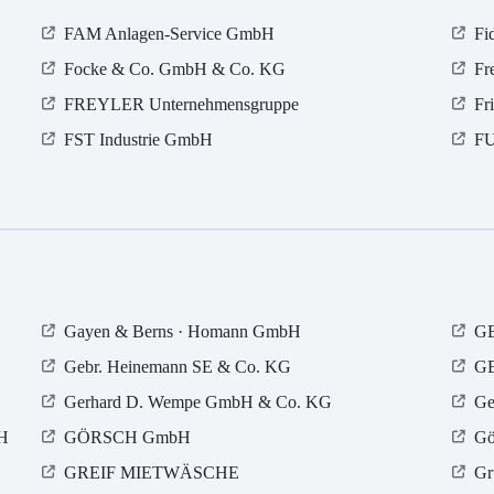
FAM Anlagen-Service GmbH
Fi
Focke & Co. GmbH & Co. KG
Fr
FREYLER Unternehmensgruppe
Fr
FST Industrie GmbH
FU
Gayen & Berns · Homann GmbH
GB
Gebr. Heinemann SE & Co. KG
GE
Gerhard D. Wempe GmbH & Co. KG
Ge
bH
GÖRSCH GmbH
Gö
GREIF MIETWÄSCHE
Gr