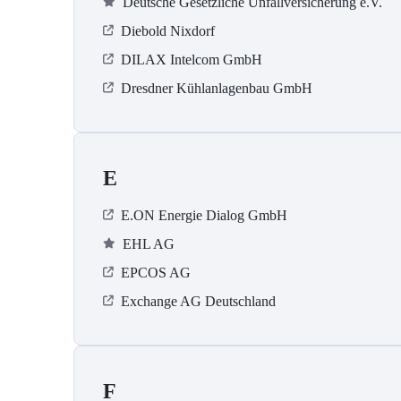
Deutsche Gesetzliche Unfallversicherung e.V.
Diebold Nixdorf
DILAX Intelcom GmbH
Dresdner Kühlanlagenbau GmbH
E
E.ON Energie Dialog GmbH
EHL AG
EPCOS AG
Exchange AG Deutschland
F