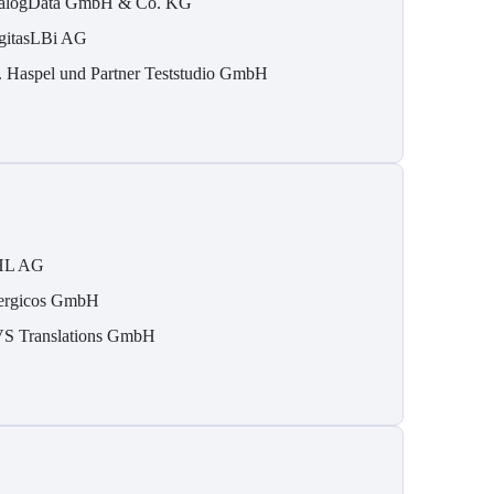
alogData GmbH & Co. KG
gitasLBi AG
. Haspel und Partner Teststudio GmbH
HL AG
ergicos GmbH
S Translations GmbH