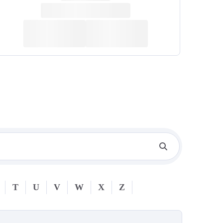
T
U
V
W
X
Z