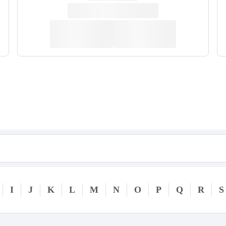
I
J
K
L
M
N
O
P
Q
R
S