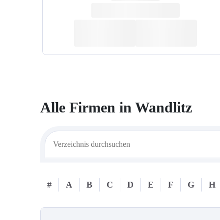
Alle Firmen in
Wandlitz
#
A
B
C
D
E
F
G
H