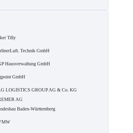
ker Tilly
rlinerLuft. Technik GmbH
P Hausverwaltung GmbH
gpoint GmbH
G LOGISTICS GROUP AG & Co. KG
REMER AG
ndesbau Baden-Württemberg
VMW