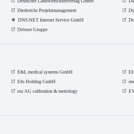
Deutscher Landwirtschaftsverlag GmbH
Di
Diederichs Projektmanagement
Di
DNS:NET Internet Service GmbH
Dr
Drösser Gruppe
E&L medical systems GmbH
E
Elis Holding GmbH
en
esz AG calibration & metrology
EV