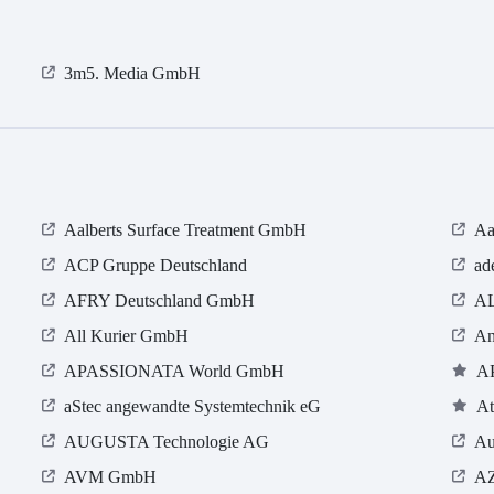
3m5. Media GmbH
Aalberts Surface Treatment GmbH
Aa
ACP Gruppe Deutschland
ad
AFRY Deutschland GmbH
A
All Kurier GmbH
An
APASSIONATA World GmbH
A
aStec angewandte Systemtechnik eG
At
AUGUSTA Technologie AG
Au
AVM GmbH
A