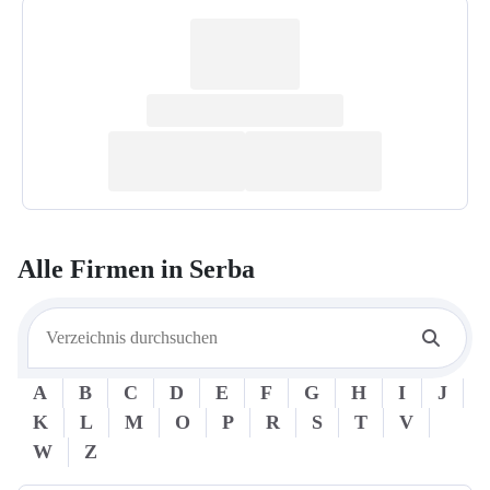
Alle Firmen in
Serba
A
B
C
D
E
F
G
H
I
J
K
L
M
O
P
R
S
T
V
W
Z