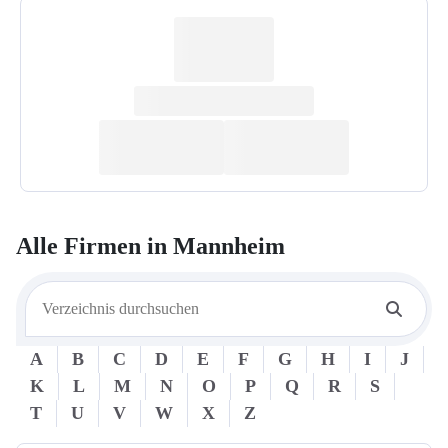
Alle Firmen in
Mannheim
A
B
C
D
E
F
G
H
I
J
K
L
M
N
O
P
Q
R
S
T
U
V
W
X
Z