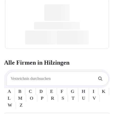
Alle Firmen in
Hilzingen
A
B
C
D
E
F
G
H
I
K
L
M
O
P
R
S
T
U
V
W
Z