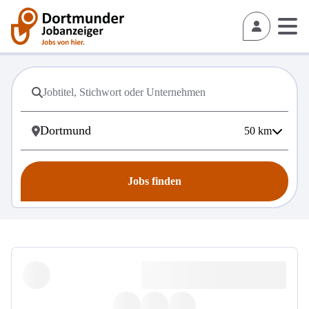
50
km
Jobs finden