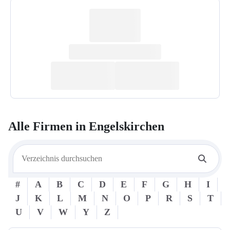
Alle Firmen in
Engelskirchen
#
A
B
C
D
E
F
G
H
I
J
K
L
M
N
O
P
R
S
T
U
V
W
Y
Z