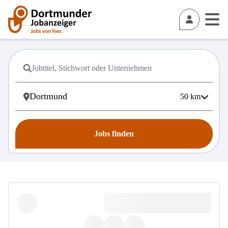
50
km
Jobs finden