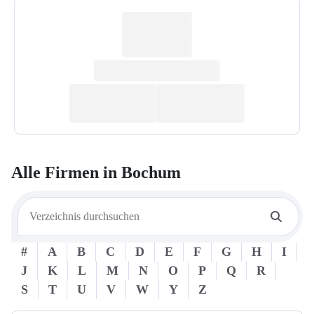
Alle Firmen in
Bochum
#
A
B
C
D
E
F
G
H
I
J
K
L
M
N
O
P
Q
R
S
T
U
V
W
Y
Z