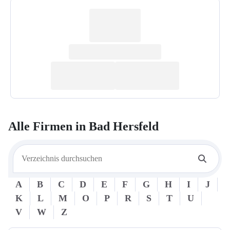
Alle Firmen in
Bad Hersfeld
A
B
C
D
E
F
G
H
I
J
K
L
M
O
P
R
S
T
U
V
W
Z