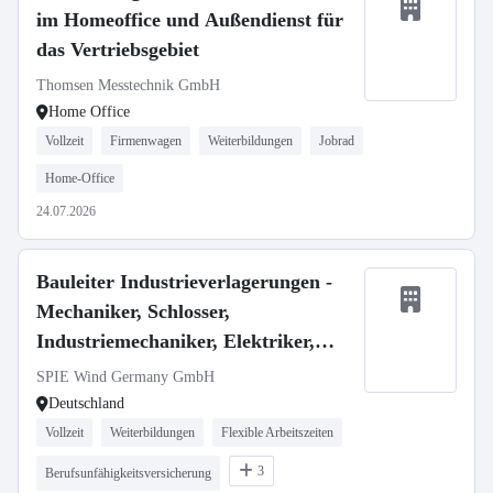
im Homeoffice und Außendienst für
das Vertriebsgebiet
Thomsen Messtechnik GmbH
Home Office
Vollzeit
Firmenwagen
Weiterbildungen
Jobrad
Home-Office
24.07.2026
Bauleiter Industrieverlagerungen -
Mechaniker, Schlosser,
Industriemechaniker, Elektriker,
Techniker m/w/d
SPIE Wind Germany GmbH
Deutschland
Vollzeit
Weiterbildungen
Flexible Arbeitszeiten
3
Berufsunfähigkeitsversicherung