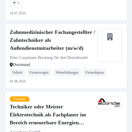
2
24.07.2026
Zahnmedizinischer Fachangestellter /
Zahntechniker als
Außendienstmitarbeiter (m/w/d)
Peter Lausmann Beratung für den Dentalmarkt
Dortmund
Vollzeit
Firmenwagen
Weiterbildungen
Firmenlaptop
01.08.2026
Premium
Techniker oder Meister
Elektrotechnik als Fachplaner im
Bereich erneuerbare Energien
(m/w/d)