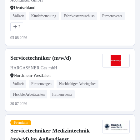
Acondistec GmbH
Deutschland
Vollzeit
Kinderbetreuung
Fahrtkostenzuschuss
Firmenevents
2
05.08.2026
Servicetechniker (m/w/d)
HARGASSNER Ges mbH
Nordrhein-Westfalen
Vollzeit
Firmenwagen
Nachhaltiger Arbeitgeber
Flexible Arbeitszeiten
Firmenevents
30.07.2026
Premium
Servicetechniker Medizintechnik
(m/w/d) im Außendienst