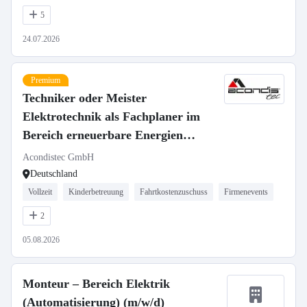
5
24.07.2026
Premium
Techniker oder Meister
Elektrotechnik als Fachplaner im
Bereich erneuerbare Energien
(m/w/d)
Acondistec GmbH
Deutschland
Vollzeit
Kinderbetreuung
Fahrtkostenzuschuss
Firmenevents
2
05.08.2026
Monteur – Bereich Elektrik
(Automatisierung) (m/w/d)