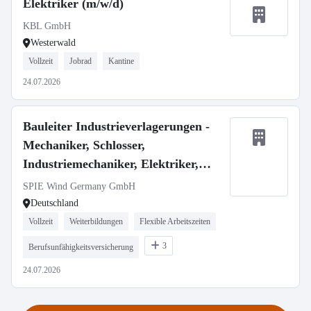
Elektriker (m/w/d)
KBL GmbH
Westerwald
Vollzeit
Jobrad
Kantine
24.07.2026
Bauleiter Industrieverlagerungen -
Mechaniker, Schlosser,
Industriemechaniker, Elektriker,
Techniker m/w/d
SPIE Wind Germany GmbH
Deutschland
Vollzeit
Weiterbildungen
Flexible Arbeitszeiten
3
Berufsunfähigkeitsversicherung
24.07.2026