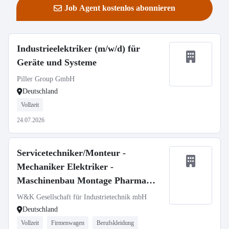
Job Agent kostenlos abonnieren
Industrieelektriker (m/w/d) für
Geräte und Systeme
Piller Group GmbH
Deutschland
Vollzeit
24.07.2026
Servicetechniker/Monteur -
Mechaniker Elektriker -
Maschinenbau Montage Pharma
Medizintechnik (m/w/d)
W&K Gesellschaft für Industrietechnik mbH
Deutschland
Vollzeit
Firmenwagen
Berufskleidung