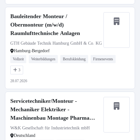
Bauleitender Monteur /
Obermonteur (m/w/d)
Raumlufttechnische Anlagen
GTH Gebäude Technik Hamburg GmbH & Co. KG
Hamburg-Bergedorf
Vollzeit
Weiterbildungen
Berufskleidung
Firmenevents
3
28.07.2026
Servicetechniker/Monteur -
Mechaniker Elektriker -
Maschinenbau Montage Pharma
Medizintechnik (m/w/d)
W&K Gesellschaft für Industrietechnik mbH
Deutschland