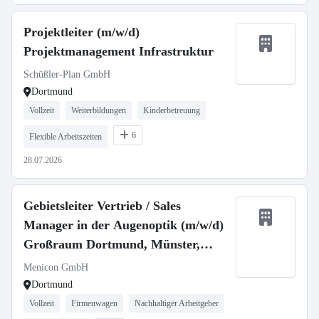
Projektleiter (m/w/d)
Projektmanagement Infrastruktur
Schüßler-Plan GmbH
Dortmund
Vollzeit
Weiterbildungen
Kinderbetreuung
6
Flexible Arbeitszeiten
28.07.2026
Gebietsleiter Vertrieb / Sales
Manager in der Augenoptik (m/w/d)
Großraum Dortmund, Münster,
Wuppertal, Duisburg, Bochum
Menicon GmbH
Dortmund
Vollzeit
Firmenwagen
Nachhaltiger Arbeitgeber