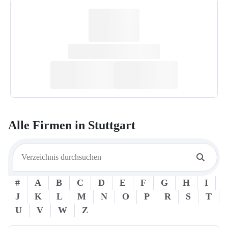
Alle Firmen in
Stuttgart
#
A
B
C
D
E
F
G
H
I
J
K
L
M
N
O
P
R
S
T
U
V
W
Z