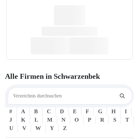
Alle Firmen in
Schwarzenbek
#
A
B
C
D
E
F
G
H
I
J
K
L
M
N
O
P
R
S
T
U
V
W
Y
Z