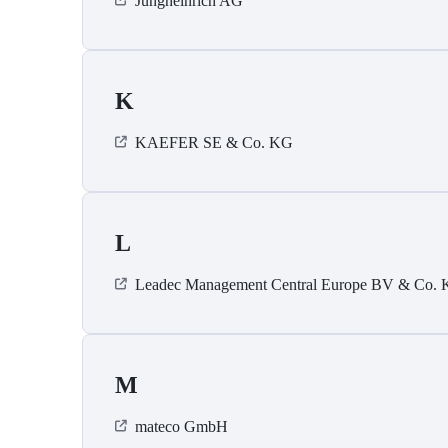
Jungheinrich AG
K
KAEFER SE & Co. KG
L
Leadec Management Central Europe BV & Co.
M
mateco GmbH