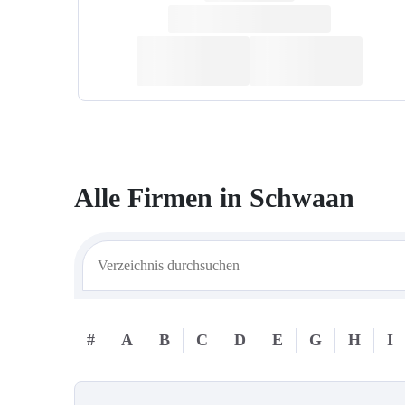
Alle Firmen in
Schwaan
#
A
B
C
D
E
G
H
I