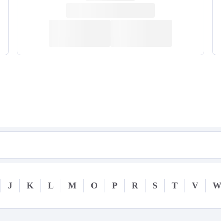
J
K
L
M
O
P
R
S
T
V