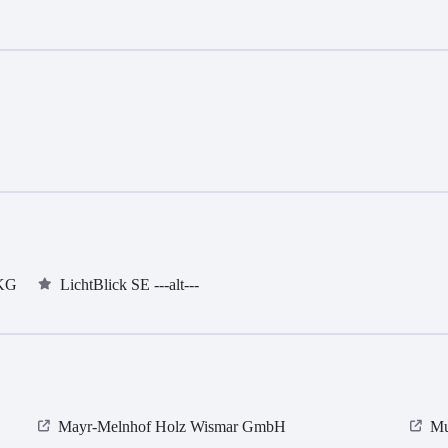
 KG
LichtBlick SE ---alt---
Mayr-Melnhof Holz Wismar GmbH
Mu