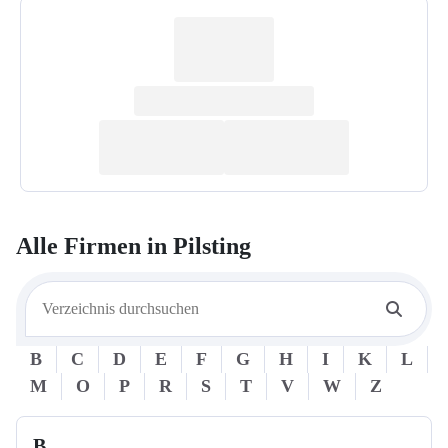
Alle Firmen in
Pilsting
B
C
D
E
F
G
H
I
K
L
M
O
P
R
S
T
V
W
Z
B