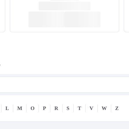
z
L
M
O
P
R
S
T
V
W
Z