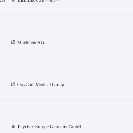
 KG
LichtBlick SE ---alt---
Muehlhan AG
OxyCare Medical Group
Paychex Europe Germany GmbH