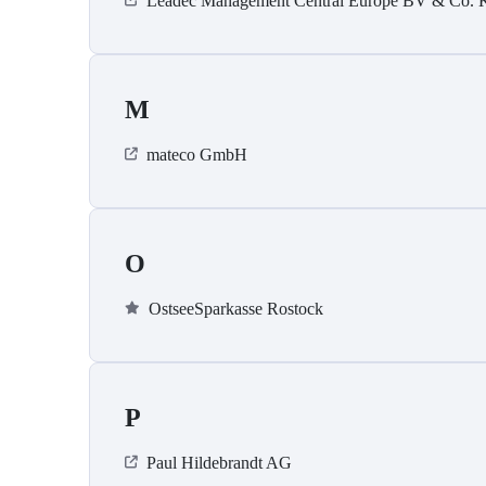
Leadec Management Central Europe BV & Co.
M
mateco GmbH
O
OstseeSparkasse Rostock
P
Paul Hildebrandt AG