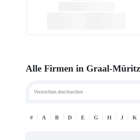
Alle Firmen in
Graal-Mürit
#
A
B
D
E
G
H
J
K