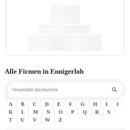
Alle Firmen in
Ennigerloh
A
B
C
D
E
F
G
H
I
J
K
L
M
N
O
P
Q
R
S
T
U
V
W
Z