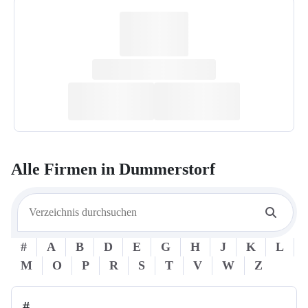
Alle Firmen in
Dummerstorf
#
A
B
D
E
G
H
J
K
L
M
O
P
R
S
T
V
W
Z
#