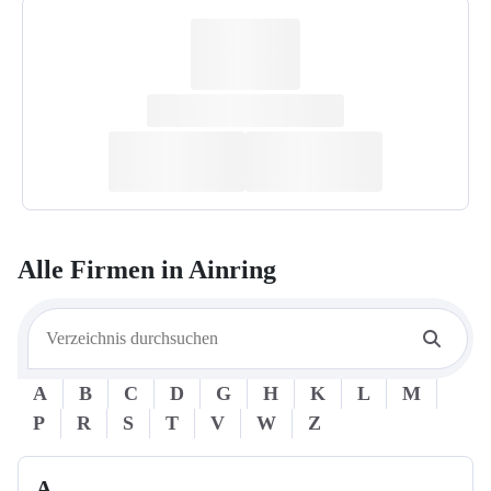
Alle Firmen in
Ainring
A
B
C
D
G
H
K
L
M
P
R
S
T
V
W
Z
A