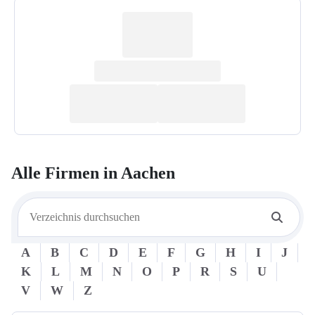
Alle Firmen in
Aachen
A
B
C
D
E
F
G
H
I
J
K
L
M
N
O
P
R
S
U
V
W
Z