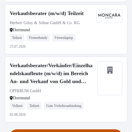
Verkaufsberater (m/w/d) Teilzeit
Herbert Giloy & Söhne GmbH & Co. KG
Dortmund
Teilzeit
Firmenhandy
Firmenlaptop
25.07.2026
Verkaufsberater/Verkäufer/Einzelha
ndelskaufleute (m/w/d) im Bereich
An- und Verkauf von Gold und
Silber - Dortmund (in Voll- oder
OPHIRUM GmbH
Teilzeit)
Dortmund
Vollzeit
Teilzeit
Gute Verkehrsanbindung
02.08.2026