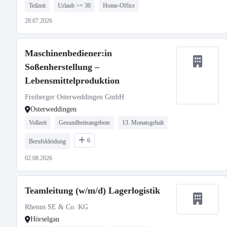
Teilzeit
Urlaub >= 30
Home-Office
28.07.2026
Maschinenbediener:in
Soßenherstellung –
Lebensmittelproduktion
Freiberger Osterweddingen GmbH
Osterweddingen
Vollzeit
Gesundheitsangebote
13. Monatsgehalt
6
Berufskleidung
02.08.2026
Teamleitung (w/m/d) Lagerlogistik
Rhenus SE & Co. KG
Hörselgau