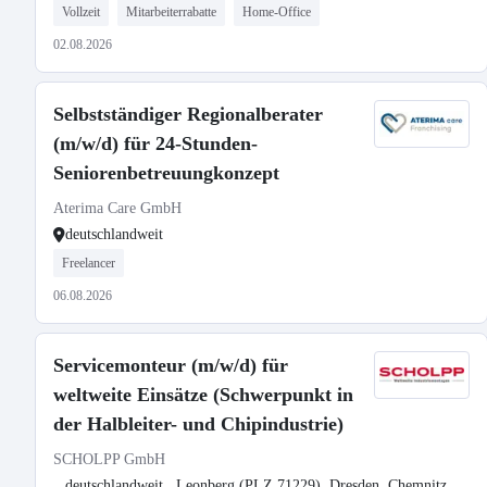
Vollzeit
Mitarbeiterrabatte
Home-Office
02.08.2026
Selbstständiger Regionalberater
(m/w/d) für 24-Stunden-
Seniorenbetreuungkonzept
Aterima Care GmbH
deutschlandweit
Freelancer
06.08.2026
Servicemonteur (m/w/d) für
weltweite Einsätze (Schwerpunkt in
der Halbleiter- und Chipindustrie)
SCHOLPP GmbH
deutschlandweit , Leonberg (PLZ 71229), Dresden, Chemnitz,