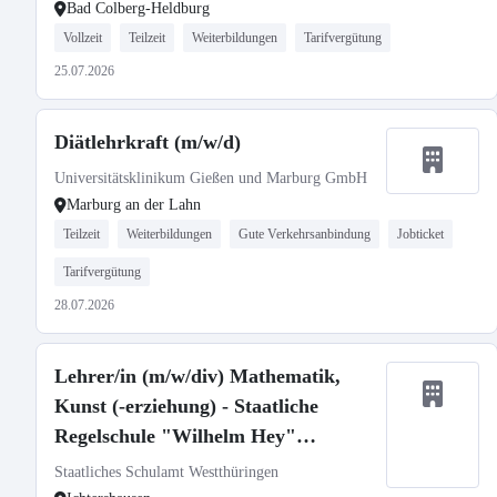
Bad Colberg-Heldburg
Vollzeit
Teilzeit
Weiterbildungen
Tarifvergütung
25.07.2026
Diätlehrkraft (m/w/d)
Universitätsklinikum Gießen und Marburg GmbH
Marburg an der Lahn
Teilzeit
Weiterbildungen
Gute Verkehrsanbindung
Jobticket
Tarifvergütung
28.07.2026
Lehrer/in (m/w/div) Mathematik,
Kunst (-erziehung) - Staatliche
Regelschule "Wilhelm Hey"
Ichtershausen
Staatliches Schulamt Westthüringen