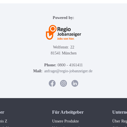
Powered by:
Welfenstr. 22
81541 München
Phone:
0800 - 4161411
Mail:
anfrage@regio-jobanzeiger.de
er
Für Arbeitgeber
Untern
bis Z
Unsere Produkte
Über Reg