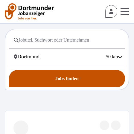
50
km
Jobs finden