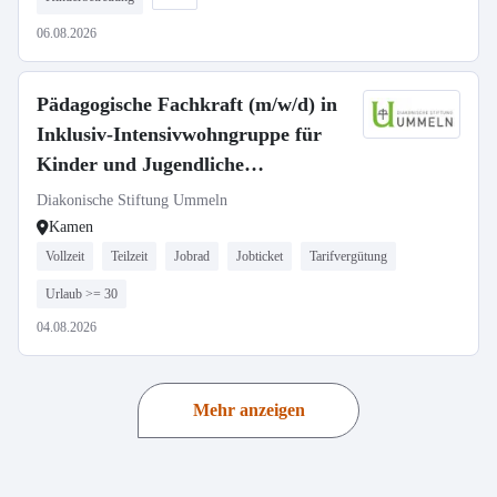
06.08.2026
Pädagogische Fachkraft (m/w/d) in
Inklusiv-Intensivwohngruppe für
Kinder und Jugendliche
Heilerziehungspfleger*in,
Diakonische Stiftung Ummeln
Erzieher*in, Sozialpädagog*in
Kamen
Vollzeit
Teilzeit
Jobrad
Jobticket
Tarifvergütung
Urlaub >= 30
04.08.2026
Mehr anzeigen