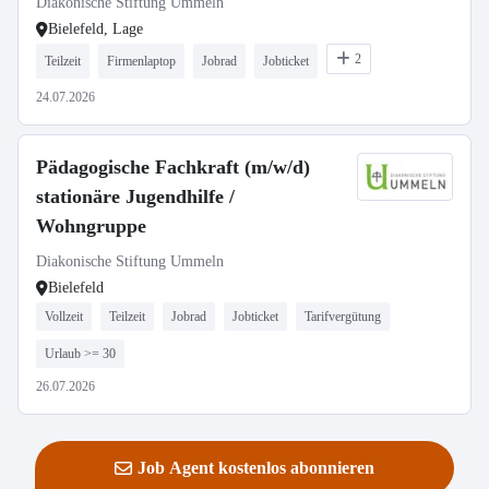
Diakonische Stiftung Ummeln
(m/w/d)
Bielefeld, Lage
2
Teilzeit
Firmenlaptop
Jobrad
Jobticket
24.07.2026
Pädagogische Fachkraft (m/w/d)
stationäre Jugendhilfe /
Wohngruppe
Diakonische Stiftung Ummeln
Bielefeld
Vollzeit
Teilzeit
Jobrad
Jobticket
Tarifvergütung
Urlaub >= 30
26.07.2026
Job Agent kostenlos abonnieren