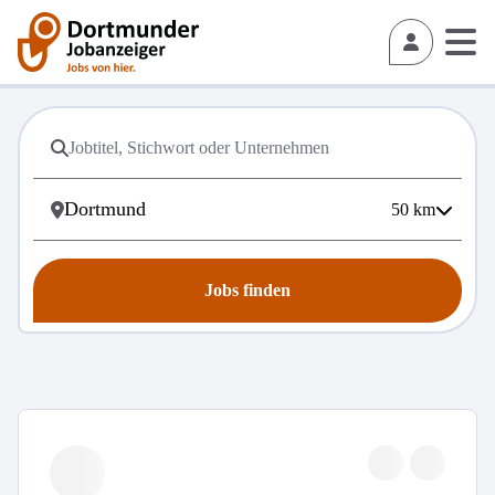
50
km
Jobs finden