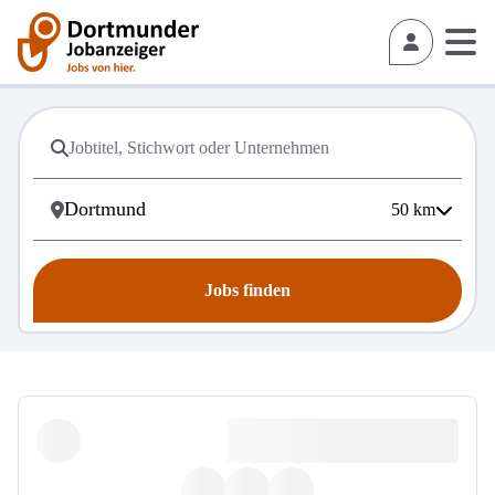
50
km
Jobs finden