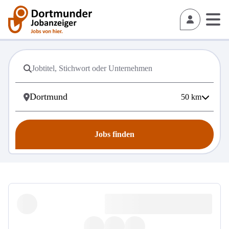
50
km
Jobs finden