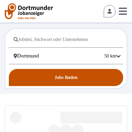
50
km
Jobs finden