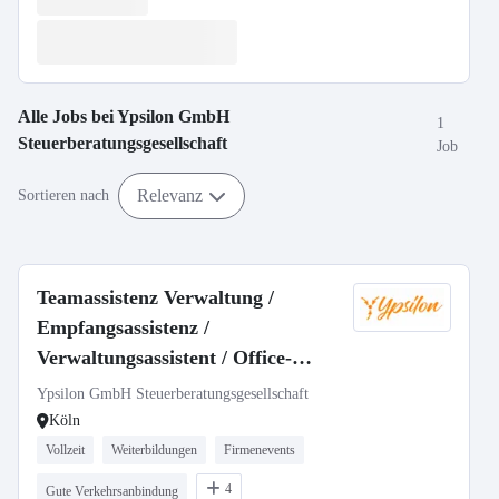
Alle Jobs bei
Ypsilon GmbH
1
Steuerberatungsgesellschaft
Job
Relevanz
Sortieren nach
Teamassistenz Verwaltung /
Empfangsassistenz /
Verwaltungsassistent / Office-
Manager (m/w/d)
Ypsilon GmbH Steuerberatungsgesellschaft
Köln
Vollzeit
Weiterbildungen
Firmenevents
4
Gute Verkehrsanbindung